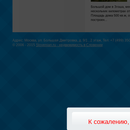
Большой дом в Згоша, ме
нескольких километрах от
Площадь дома 500 кв.м, о
построен...
Адрес: Москва, ул. Большая Дмитровка, д. 9/1 , 2 этаж, Тел: +7 (499) 3
© 2006 - 2015
Slovenian.ru - недвижимость в Словении