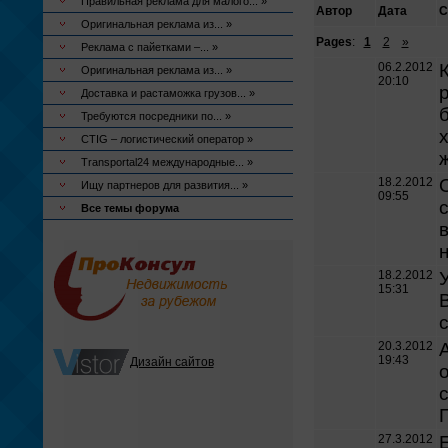
Правильная реклама для малого... »
Автор
Дата
С
Оригинальная реклама из... »
Pages
:
1
2
»
Реклама с пайетками –... »
06.2.2012
Оригинальная реклама из... »
20:10
Доставка и растаможка грузов... »
Требуются посредники по... »
CTIG – логистический оператор »
Transportal24 международные... »
18.2.2012
Ищу партнеров для развития... »
09:55
Все темы форума
н
18.2.2012
У
15:31
20.3.2012
19:43
Дизайн сайтов
о
27.3.2012
Е